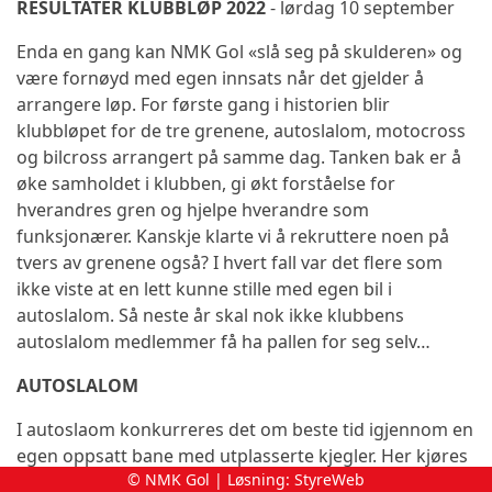
RESULTATER KLUBBLØP 2022
- lørdag 10 september
Enda en gang kan NMK Gol «slå seg på skulderen» og
være fornøyd med egen innsats når det gjelder å
arrangere løp. For første gang i historien blir
klubbløpet for de tre grenene, autoslalom, motocross
og bilcross arrangert på samme dag. Tanken bak er å
øke samholdet i klubben, gi økt forståelse for
hverandres gren og hjelpe hverandre som
funksjonærer. Kanskje klarte vi å rekruttere noen på
tvers av grenene også? I hvert fall var det flere som
ikke viste at en lett kunne stille med egen bil i
autoslalom. Så neste år skal nok ikke klubbens
autoslalom medlemmer få ha pallen for seg selv…
AUTOSLALOM
I autoslaom konkurreres det om beste tid igjennom en
egen oppsatt bane med utplasserte kjegler. Her kjøres
© NMK Gol | Løsning:
StyreWeb
det i flere klasser. Alle bilene må være registrert og