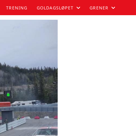
TRENING
GOLDAGSLØPET
GRENER
GOLDAGSLØPET
AUTOSLALOM
DELTAKER
BILCROSS
PUBLIKUM
MOTOCROSS
PARKERING
RALLYCROSS
FUNKSJONÆR
OVERNATTING
RESULTATER