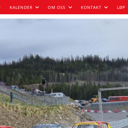
M
KALENDER
OM OSS
KONTAKT
LØP
KALENDER
OM OSS
BLI MEDLEM
LISTE
FUGLEHAUGEN
KONTAKT
HISTORIE
STYRET