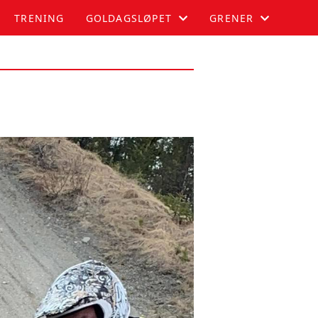
TRENING
GOLDAGSLØPET
GRENER
GOLDAGSLØPET
AUTOSLALOM
DELTAKER
BILCROSS
PUBLIKUM
MOTOCROSS
PARKERING
RALLYCROSS
FUNKSJONÆR
OVERNATTING
RESULTATER