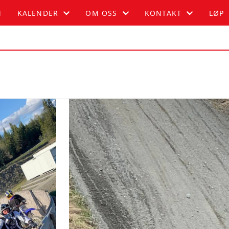
M
KALENDER
OM OSS
KONTAKT
LØP
KALENDER
OM OSS
BLI MEDLEM
LISTE
FUGLEHAUGEN
KONTAKT
HISTORIE
STYRET