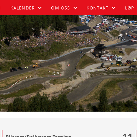
M
KALENDER
OM OSS
KONTAKT
LØP
KALENDER
OM OSS
BLI MEDLEM
LISTE
FUGLEHAUGEN
KONTAKT
HISTORIE
STYRET
11
Bilcross/Rallycross Trening