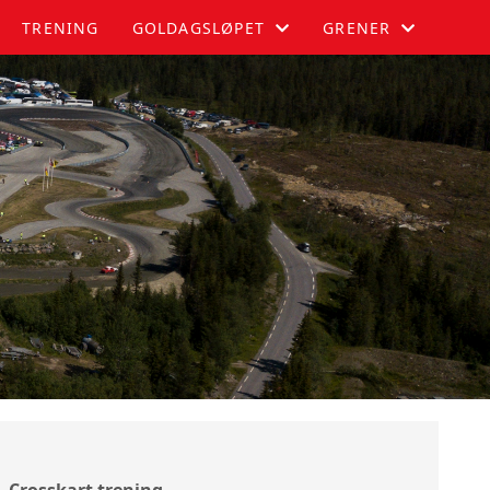
TRENING
GOLDAGSLØPET
GRENER
GOLDAGSLØPET
AUTOSLALOM
DELTAKER
BILCROSS
PUBLIKUM
MOTOCROSS
PARKERING
RALLYCROSS
FUNKSJONÆR
OVERNATTING
RESULTATER
Crosskart trening