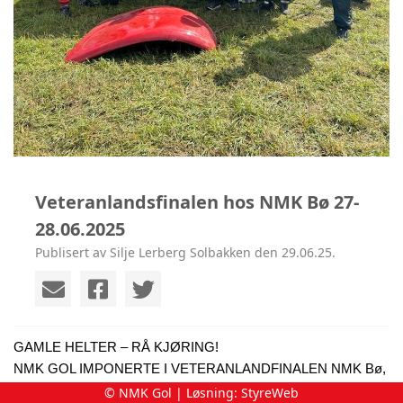
Veteranlandsfinalen hos NMK Bø 27-
28.06.2025
Publisert av Silje Lerberg Solbakken den 29.06.25.
GAMLE HELTER – RÅ KJØRING!
NMK GOL IMPONERTE I VETERANLANDFINALEN NMK Bø,
27.–29. juni 2025:
© NMK Gol | Løsning:
StyreWeb