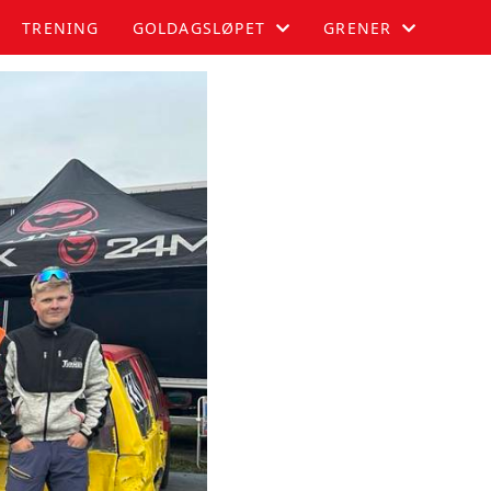
TRENING
GOLDAGSLØPET
GRENER
GOLDAGSLØPET
AUTOSLALOM
DELTAKER
BILCROSS
PUBLIKUM
MOTOCROSS
PARKERING
RALLYCROSS
FUNKSJONÆR
OVERNATTING
RESULTATER