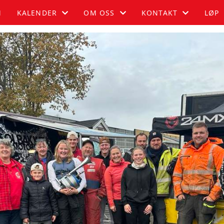
M
KALENDER
OM OSS
KONTAKT
LØP
KALENDER
OM OSS
BLI MEDLEM
LISTE
FUGLEHAUGEN
KONTAKT
HISTORIE
STYRET