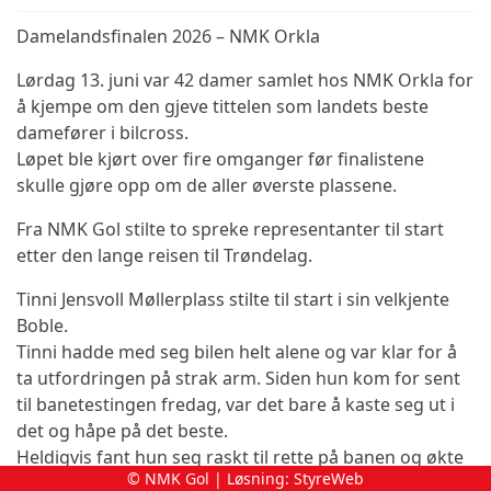
Damelandsfinalen 2026 – NMK Orkla
Lørdag 13. juni var 42 damer samlet hos NMK Orkla for
å kjempe om den gjeve tittelen som landets beste
damefører i bilcross.
Løpet ble kjørt over fire omganger før finalistene
skulle gjøre opp om de aller øverste plassene.
Fra NMK Gol stilte to spreke representanter til start
etter den lange reisen til Trøndelag.
Tinni Jensvoll Møllerplass stilte til start i sin velkjente
Boble.
Tinni hadde med seg bilen helt alene og var klar for å
ta utfordringen på strak arm. Siden hun kom for sent
til banetestingen fredag, var det bare å kaste seg ut i
det og håpe på det beste.
Heldigvis fant hun seg raskt til rette på banen og økte
© NMK Gol | Løsning:
StyreWeb
tempoet for hver omgang.