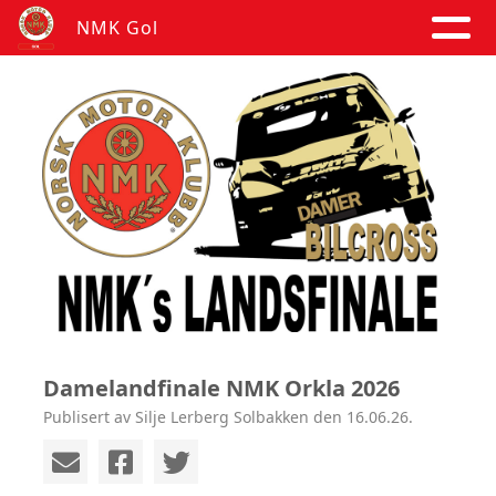
NMK Gol
Damelandfinale NMK Orkla 2026
Publisert av Silje Lerberg Solbakken den 16.06.26.